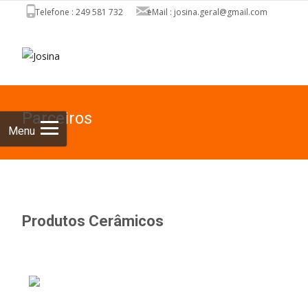
Telefone : 249 581 732
eMail : josina.geral@gmail.com
Skip to
content
Pesquisar
por:
Parceiros
Menu
Produtos Cerâmicos